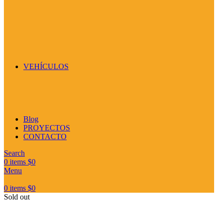
VEHÍCULOS
Blog
PROYECTOS
CONTACTO
Search
0
items
$
0
Menu
0
items
$
0
Sold out