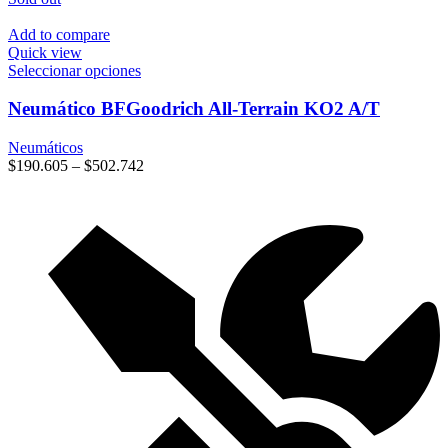
se
pueden
Add to compare
elegir
Quick view
en
Este
Seleccionar opciones
la
producto
página
tiene
Neumático BFGoodrich All-Terrain KO2 A/T
de
múltiples
producto
variantes.
Neumáticos
Las
$
190.605
–
$
502.742
opciones
se
pueden
elegir
en
la
página
de
producto