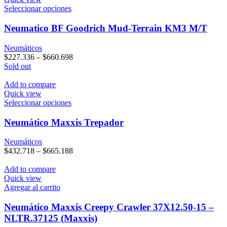
en
Este
Seleccionar opciones
la
producto
página
tiene
Neumatico BF Goodrich Mud-Terrain KM3 M/T
de
múltiples
producto
variantes.
Neumáticos
Las
$
227.336
–
$
660.698
opciones
Sold out
se
pueden
Add to compare
elegir
Quick view
en
Este
Seleccionar opciones
la
producto
página
tiene
Neumático Maxxis Trepador
de
múltiples
producto
variantes.
Neumáticos
Las
$
432.718
–
$
665.188
opciones
se
Add to compare
pueden
Quick view
elegir
Agregar al carrito
en
la
Neumático Maxxis Creepy Crawler 37X12.50-15 –
página
NLTR.37125 (Maxxis)
de