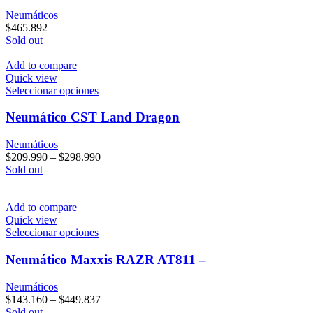
producto
Neumáticos
$
465.892
Sold out
Add to compare
Quick view
Este
Seleccionar opciones
producto
tiene
Neumático CST Land Dragon
múltiples
variantes.
Neumáticos
Las
$
209.990
–
$
298.990
opciones
Sold out
se
pueden
elegir
Add to compare
en
Quick view
la
Este
Seleccionar opciones
página
producto
de
tiene
Neumático Maxxis RAZR AT811 –
producto
múltiples
variantes.
Neumáticos
Las
$
143.160
–
$
449.837
opciones
Sold out