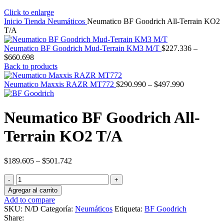
Click to enlarge
Inicio
Tienda
Neumáticos
Neumatico BF Goodrich All-Terrain KO2
T/A
Neumatico BF Goodrich Mud-Terrain KM3 M/T
$
227.336
–
$
660.698
Back to products
Neumatico Maxxis RAZR MT772
$
290.990
–
$
497.990
Neumatico BF Goodrich All-
Terrain KO2 T/A
$
189.605
–
$
501.742
Neumatico
BF
Agregar al carrito
Goodrich
Add to compare
All-
SKU:
N/D
Categoría:
Neumáticos
Etiqueta:
BF Goodrich
Terrain
Share:
KO2