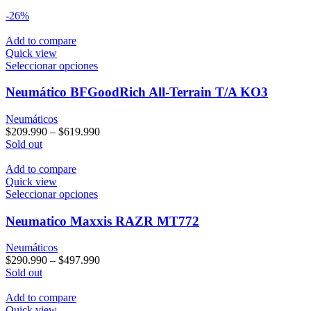
-26%
Add to compare
Quick view
Este
Seleccionar opciones
producto
tiene
Neumático BFGoodRich All-Terrain T/A KO3
múltiples
variantes.
Neumáticos
Las
$
209.990
–
$
619.990
opciones
Sold out
se
pueden
Add to compare
elegir
Quick view
en
Este
Seleccionar opciones
la
producto
página
tiene
Neumatico Maxxis RAZR MT772
de
múltiples
producto
variantes.
Neumáticos
Las
$
290.990
–
$
497.990
opciones
Sold out
se
pueden
Add to compare
elegir
Quick view