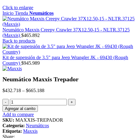
Click to enlarge
Inicio
Tienda
Neumáticos
Neumático Maxxis Creepy Crawler 37X12.50-15 - NLTR.37125
(Maxxis)
$
465.892
Back to products
Kit de supensión de 3.5" para Jeep Wrangler JK - 69430 (Rough
Country)
$
945.989
Neumático Maxxis Trepador
$
432.718
–
$
665.188
Neumático
Maxxis
Agregar al carrito
Trepador
Add to compare
cantidad
SKU:
MAXXIS-TREPADOR
Categoría:
Neumáticos
Etiqueta:
Maxxis
Share: