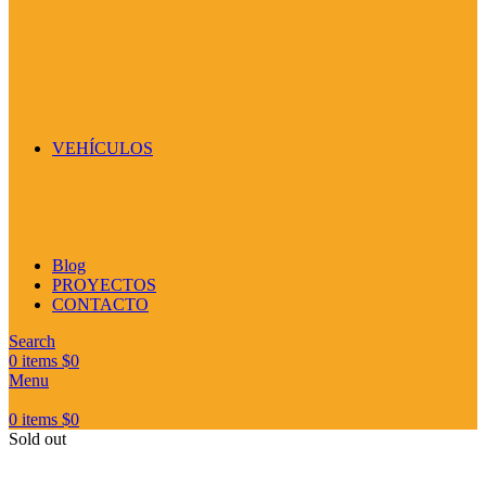
VEHÍCULOS
Blog
PROYECTOS
CONTACTO
Search
0
items
$
0
Menu
0
items
$
0
Sold out