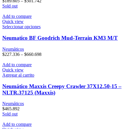
$
189.605
–
$
501.742
opciones
Sold out
se
pueden
Add to compare
elegir
Quick view
en
Este
Seleccionar opciones
la
producto
página
tiene
Neumatico BF Goodrich Mud-Terrain KM3 M/T
de
múltiples
producto
variantes.
Neumáticos
Las
$
227.336
–
$
660.698
opciones
se
Add to compare
pueden
Quick view
elegir
Agregar al carrito
en
la
Neumático Maxxis Creepy Crawler 37X12.50-15 –
página
NLTR.37125 (Maxxis)
de
producto
Neumáticos
$
465.892
Sold out
Add to compare