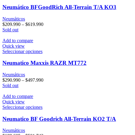
producto
tiene
Neumático BFGoodRich All-Terrain T/A KO3
múltiples
variantes.
Neumáticos
Las
$
209.990
–
$
619.990
opciones
Sold out
se
pueden
Add to compare
elegir
Quick view
en
Este
Seleccionar opciones
la
producto
página
tiene
Neumatico Maxxis RAZR MT772
de
múltiples
producto
variantes.
Neumáticos
Las
$
290.990
–
$
497.990
opciones
Sold out
se
pueden
Add to compare
elegir
Quick view
en
Este
Seleccionar opciones
la
producto
página
tiene
Neumatico BF Goodrich All-Terrain KO2 T/A
de
múltiples
producto
variantes.
Neumáticos
Las