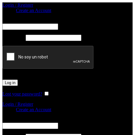
Login / Register
Sign in
Create an Account
Obligatorio
Nombre de usuario o correo electrónico
*
Obligatorio
Password
*
Log in
Lost your password?
Remember me
Login / Register
Sign in
Create an Account
Obligatorio
Nombre de usuario o correo electrónico
*