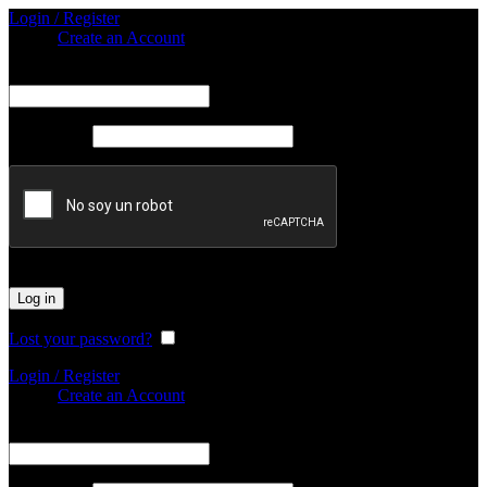
Login / Register
Sign in
Create an Account
Obligatorio
Nombre de usuario o correo electrónico
*
Obligatorio
Password
*
Log in
Lost your password?
Remember me
Login / Register
Sign in
Create an Account
Obligatorio
Nombre de usuario o correo electrónico
*