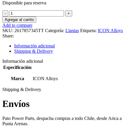
Disponible para reserva
Llanta
ICON
Agregar al carrito
Alloys
Add to compare
Vector
SKU:
2617857345TT
Categoría:
Llantas
Etiqueta:
ICON Alloys
5
Share:
Titanium
cantidad
Información adicional
Shipping & Delivery
Información adicional
Especificación
Marca
ICON Alloys
Shipping & Delivery
Envíos
Pato Power Parts, despacha compras a todo Chile, desde Arica a
Punta Arenas.