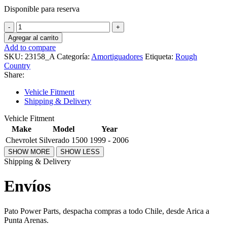
Disponible para reserva
Amortiguadores
traseros
Agregar al carrito
N3
Add to compare
2.5-
SKU:
23158_A
Categoría:
Amortiguadores
Etiqueta:
Rough
6
Country
pulgadas
Share:
para
Chevrolet
Vehicle Fitment
Silverado
Shipping & Delivery
1500
(1999-
Vehicle Fitment
2006)
Make
Model
Year
23158_A
Chevrolet
Silverado 1500
1999 - 2006
(Rough
Country)
Shipping & Delivery
cantidad
Envíos
Pato Power Parts, despacha compras a todo Chile, desde Arica a
Punta Arenas.