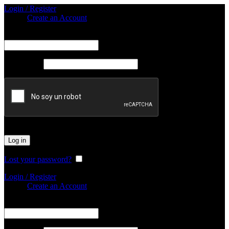
Login / Register
Sign in
Create an Account
Obligatorio
Nombre de usuario o correo electrónico
*
Obligatorio
Password
*
Log in
Lost your password?
Remember me
Login / Register
Sign in
Create an Account
Obligatorio
Nombre de usuario o correo electrónico
*